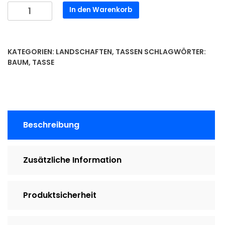
Tasse
In den Warenkorb
-
Motiv
Bäume
KATEGORIEN:
LANDSCHAFTEN
,
TASSEN
SCHLAGWÖRTER:
Menge
BAUM
,
TASSE
Beschreibung
Zusätzliche Information
Produktsicherheit