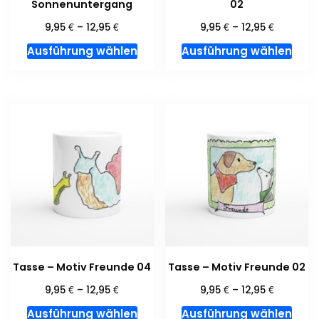
Sonnenuntergang
02
€
€
€
€
9,95
–
12,95
9,95
–
12,95
Dieses
Dies
Ausführung wählen
Ausführung wählen
Produkt
Prod
weist
weis
mehrere
meh
Varianten
Vari
auf.
auf.
Die
Die
Optionen
Opti
können
kön
auf
auf
der
der
Produktseite
Prod
gewählt
gewä
Tasse – Motiv Freunde 04
Tasse – Motiv Freunde 02
werden
wer
€
€
€
€
9,95
–
12,95
9,95
–
12,95
Dieses
Dies
Ausführung wählen
Ausführung wählen