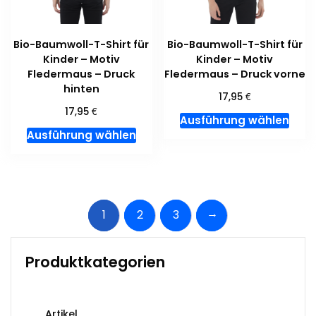
Produktseite
Prod
gewählt
gewä
Bio-Baumwoll-T-Shirt für
Bio-Baumwoll-T-Shirt für
werden
wer
Kinder – Motiv
Kinder – Motiv
Fledermaus – Druck
Fledermaus – Druck vorne
hinten
€
17,95
€
17,95
Dies
Ausführung wählen
Dieses
Prod
Ausführung wählen
Produkt
weis
weist
meh
mehrere
Vari
Varianten
auf.
→
1
2
3
auf.
Die
Die
Opti
Optionen
kön
Produktkategorien
können
auf
auf
der
der
Prod
Artikel