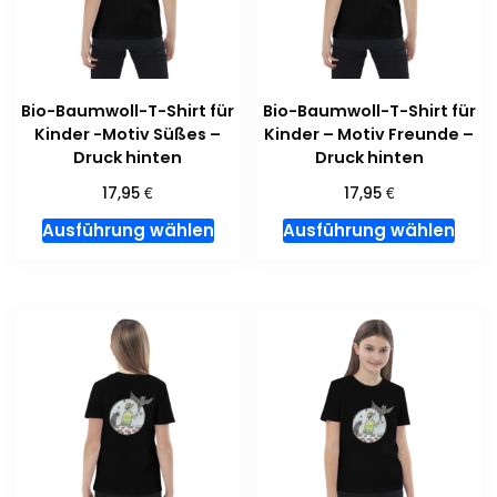
auf
der
der
Prod
Produktseite
gewä
gewählt
wer
Bio-Baumwoll-T-Shirt für
Bio-Baumwoll-T-Shirt für
werden
Kinder -Motiv Süßes –
Kinder – Motiv Freunde –
Druck hinten
Druck hinten
€
€
17,95
17,95
Dieses
Dies
Ausführung wählen
Ausführung wählen
Produkt
Prod
weist
weis
mehrere
meh
Varianten
Vari
auf.
auf.
Die
Die
Optionen
Opti
können
kön
auf
auf
der
der