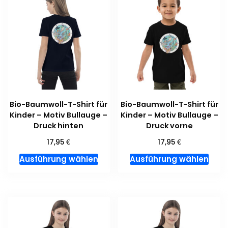
Bio-Baumwoll-T-Shirt für
Bio-Baumwoll-T-Shirt für
Kinder – Motiv Bullauge –
Kinder – Motiv Bullauge –
Druck hinten
Druck vorne
€
€
17,95
17,95
Dieses
Dies
Ausführung wählen
Ausführung wählen
Produkt
Prod
weist
weis
mehrere
meh
Varianten
Vari
auf.
auf.