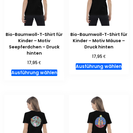
auf
auf
der
der
Produktseite
Prod
gewählt
gewä
Bio-Baumwoll-T-Shirt für
Bio-Baumwoll-T-Shirt für
werden
wer
Kinder – Motiv
Kinder – Motiv Mäuse –
Seepferdchen – Druck
Druck hinten
hinten
€
17,95
€
17,95
Dies
Ausführung wählen
Dieses
Prod
Ausführung wählen
Produkt
weis
weist
meh
mehrere
Vari
Varianten
auf.
auf.
Die
Die
Opti
Optionen
kön
können
auf