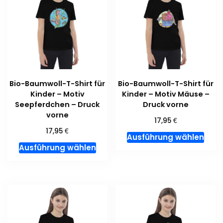
Die
Die
Optionen
Opti
können
kön
auf
auf
der
der
Produktseite
Prod
gewählt
gewä
Bio-Baumwoll-T-Shirt für
Bio-Baumwoll-T-Shirt für
werden
wer
Kinder – Motiv
Kinder – Motiv Mäuse –
Seepferdchen – Druck
Druck vorne
vorne
€
17,95
€
17,95
Dies
Ausführung wählen
Dieses
Prod
Ausführung wählen
Produkt
weis
weist
meh
mehrere
Vari
Varianten
auf.
auf.
Die
Die
Opti