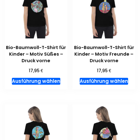
Optionen
kön
können
auf
auf
der
der
Prod
Produktseite
gewä
gewählt
wer
Bio-Baumwoll-T-Shirt für
Bio-Baumwoll-T-Shirt für
werden
Kinder – Motiv Süßes –
Kinder – Motiv Freunde –
Druck vorne
Druck vorne
€
€
17,95
17,95
Dieses
Dies
Ausführung wählen
Ausführung wählen
Produkt
Prod
weist
weis
mehrere
meh
Varianten
Vari
auf.
auf.
Die
Die
Optionen
Opti
können
kön