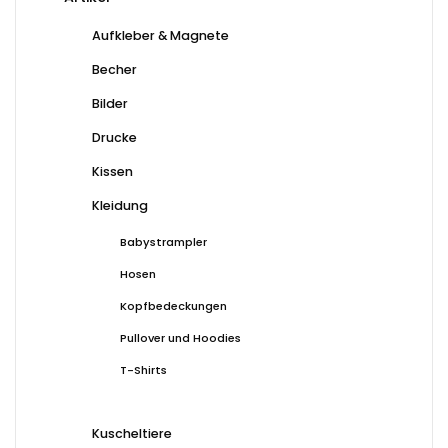
Produktseite
gewä
gewählt
wer
Aufkleber & Magnete
werden
Becher
Bilder
Drucke
Kissen
Kleidung
Babystrampler
Hosen
Kopfbedeckungen
Pullover und Hoodies
T-Shirts
Kuscheltiere