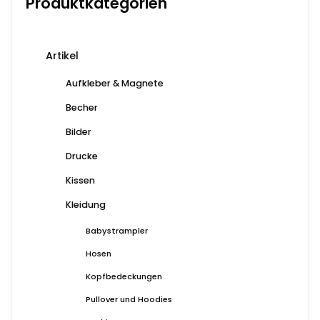
Produktkategorien
Die
Optionen
können
Artikel
auf
der
Aufkleber & Magnete
Produktseite
Becher
gewählt
werden
Bilder
Drucke
Kissen
Kleidung
Babystrampler
Hosen
Kopfbedeckungen
Pullover und Hoodies