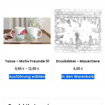
weist
mehrere
Varianten
auf.
Die
Optionen
können
auf
der
Produktseite
gewählt
Tasse – Motiv Freunde 01
Druckdatei – Mauertiere
werden
€
€
€
9,95
–
12,95
4,95
Dieses
Ausführung wählen
In den Warenkorb
Produkt
weist
mehrere
Varianten
auf.