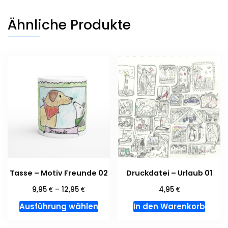
Ähnliche Produkte
Tasse – Motiv Freunde 02
Druckdatei – Urlaub 01
€
€
€
9,95
–
12,95
4,95
Dieses
Ausführung wählen
In den Warenkorb
Produkt