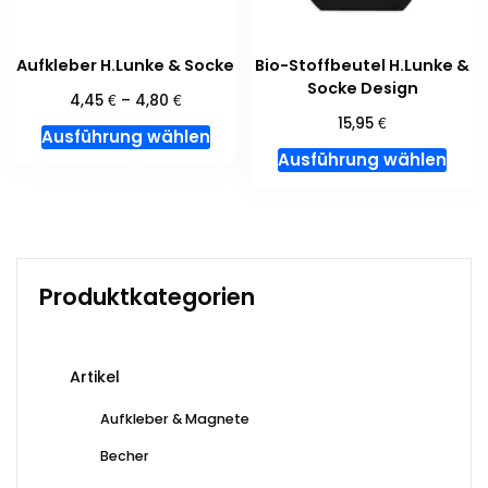
Produktseite
Prod
gewählt
gewä
Aufkleber H.Lunke & Socke
Bio-Stoffbeutel H.Lunke &
werden
wer
Socke Design
€
€
4,45
–
4,80
€
15,95
Dieses
Ausführung wählen
Dies
Produkt
Ausführung wählen
Prod
weist
weis
mehrere
meh
Varianten
Vari
auf.
auf.
Die
Produktkategorien
Die
Optionen
Opti
können
kön
auf
Artikel
auf
der
der
Produktseite
Aufkleber & Magnete
Prod
gewählt
Becher
gewä
werden