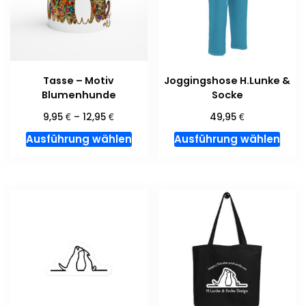
Tasse – Motiv
Joggingshose H.Lunke &
Blumenhunde
Socke
€
€
€
9,95
–
12,95
49,95
Dieses
Dies
Ausführung wählen
Ausführung wählen
Produkt
Prod
weist
weis
mehrere
meh
Varianten
Vari
auf.
auf.
Die
Die
Optionen
Opti
können
kön
auf
auf
der
der