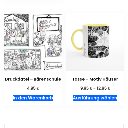
meh
Vari
auf.
Die
Opti
kön
auf
der
Prod
gewä
wer
Druckdatei – Bärenschule
Tasse – Motiv Häuser
€
€
€
4,95
9,95
–
12,95
Dies
In den Warenkorb
Ausführung wählen
Prod
weis
meh
Vari