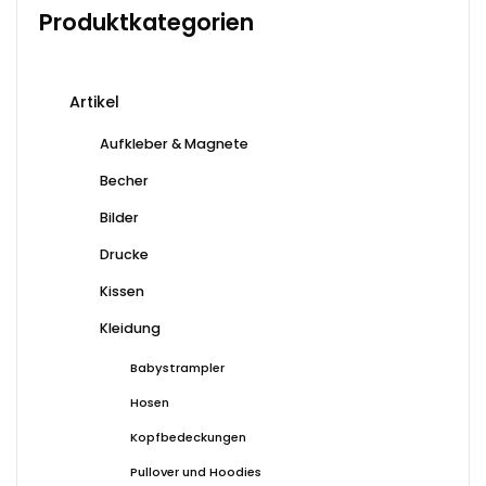
auf.
Produktkategorien
Die
Opti
kön
Artikel
auf
der
Aufkleber & Magnete
Prod
Becher
gewä
wer
Bilder
Drucke
Kissen
Kleidung
Babystrampler
Hosen
Kopfbedeckungen
Pullover und Hoodies