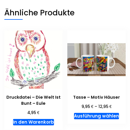
Ähnliche Produkte
Druckdatei – Die Welt Ist
Tasse – Motiv Häuser
Bunt – Eule
€
€
9,95
–
12,95
€
4,95
Dies
Ausführung wählen
Prod
In den Warenkorb
weis