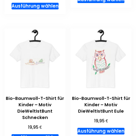
Dieses
Prod
Ausführung wählen
Produkt
weis
weist
meh
mehrere
Vari
Varianten
auf.
auf.
Die
Die
Opti
Optionen
kön
können
auf
auf
der
der
Prod
Produktseite
gewä
gewählt
wer
Bio-Baumwoll-T-Shirt für
Bio-Baumwoll-T-Shirt für
werden
Kinder – Motiv
Kinder – Motiv
DieWeltIstBunt
DieWeltIstBunt Eule
Schnecken
€
19,95
€
19,95
Dies
Ausführung wählen
Dieses