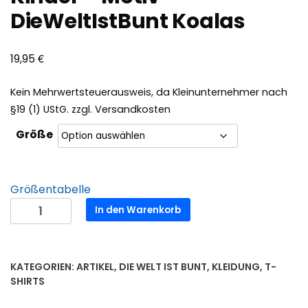
DieWeltIstBunt Koalas
€
19,95
Kein Mehrwertsteuerausweis, da Kleinunternehmer nach
§19 (1) UStG.
zzgl.
Versandkosten
Größe
Größentabelle
Bio-
In den Warenkorb
Baumwoll-
T-
Shirt
KATEGORIEN:
ARTIKEL
,
DIE WELT IST BUNT
,
KLEIDUNG
,
T-
für
SHIRTS
Kinder
-