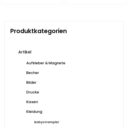
Prod
weis
meh
Vari
auf.
Produktkategorien
Die
Opti
kön
Artikel
auf
der
Aufkleber & Magnete
Prod
Becher
gewä
wer
Bilder
Drucke
Kissen
Kleidung
Babystrampler