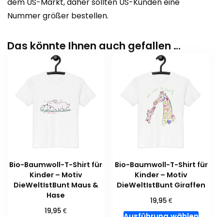
dem US-Markt, daher sollten US-Kunden eine
Nummer größer bestellen.
Das könnte Ihnen auch gefallen …
Bio-Baumwoll-T-Shirt für
Bio-Baumwoll-T-Shirt für
Kinder – Motiv
Kinder – Motiv
DieWeltIstBunt Maus &
DieWeltIstBunt Giraffen
Hase
€
19,95
€
19,95
Dies
Ausführung wählen