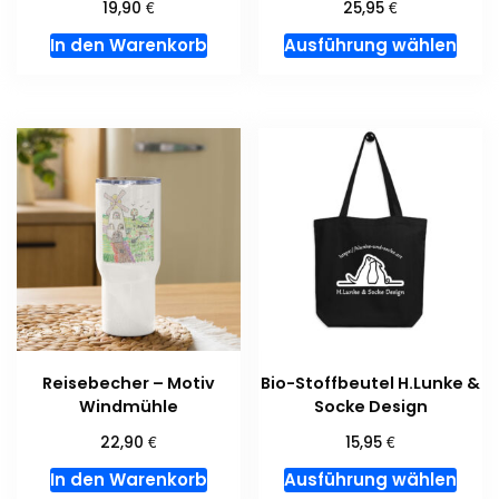
€
€
19,90
25,95
Dies
In den Warenkorb
Ausführung wählen
Prod
weis
meh
Vari
auf.
Die
Opti
kön
auf
der
Prod
gewä
Reisebecher – Motiv
Bio-Stoffbeutel H.Lunke &
wer
Windmühle
Socke Design
€
€
22,90
15,95
Dies
In den Warenkorb
Ausführung wählen