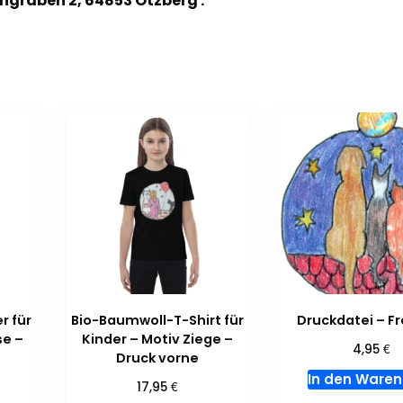
ngraben 2, 64853 Otzberg .
r für
Bio-Baumwoll-T-Shirt für
Druckdatei – F
se –
Kinder – Motiv Ziege –
€
4,95
Druck vorne
In den Ware
€
17,95