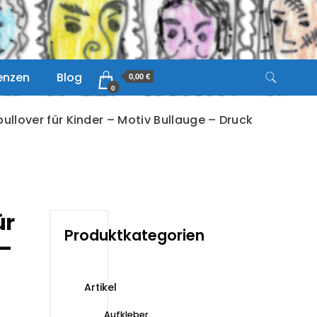
zenzen
Blog
0,00 €
0
llover für Kinder – Motiv Bullauge – Druck
ür
Produktkategorien
 –
Artikel
Aufkleber