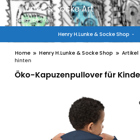
H.Lunke & Socke Art
Design by Steffi
Henry H.Lunke & Socke Shop
Home
Henry H.Lunke & Socke Shop
Artikel
hinten
Öko-Kapuzenpullover für Kinder