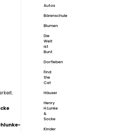
Autos
Bärenschule
Blumen
Die
Welt
ist
Bunt
Dorfleben
Find
the
Cat
rkeit.
Häuser
Henry
ocke
H.Lunke
&
Socke
hlunke-
Kinder