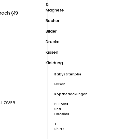
&
Magnete
nach §19
Becher
Bilder
Drucke
Kissen
Kleidung
Babystrampler
Hosen
Kopfbedeckungen
LLOVER
Pullover
und
Hoodies
T-
Shirts