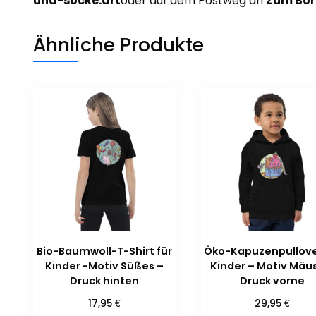
und-socke.art
oder auf dem Postweg an
Zum Bor
Ähnliche Produkte
Bio-Baumwoll-T-Shirt für
Öko-Kapuzenpullove
Kinder -Motiv Süßes –
Kinder – Motiv Mäu
Druck hinten
Druck vorne
€
€
17,95
29,95