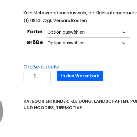
Kein Mehrwertsteuerausweis, da Kleinunternehmer 
(1) UStG.
zzgl.
Versandkosten
Farbe
Größe
Größentabelle
Öko-
In den Warenkorb
Kapuzenpullover
für
Kinder
KATEGORIEN:
KINDER
,
KLEIDUNG
,
LANDSCHAFTEN
,
PU
-
UND HOODIES
,
TIERMOTIVE
Motiv
Bullauge
-
Druck