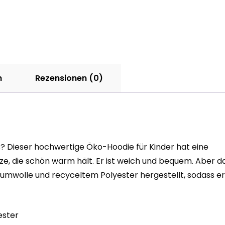
hinten
Menge
n
Rezensionen (0)
s? Dieser hochwertige Öko-Hoodie für Kinder hat eine
e, die schön warm hält. Er ist weich und bequem. Aber da
Baumwolle und recyceltem Polyester hergestellt, sodass er
ester