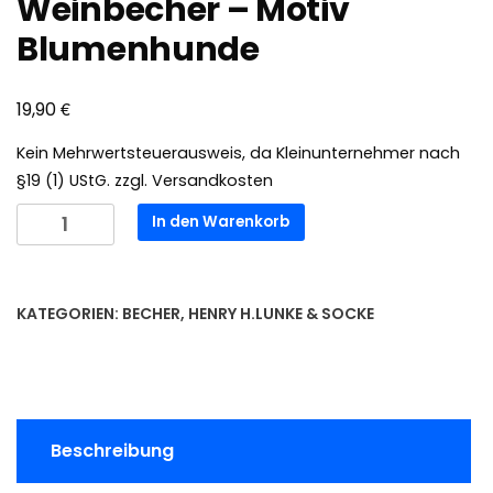
Weinbecher – Motiv
Blumenhunde
€
19,90
Kein Mehrwertsteuerausweis, da Kleinunternehmer nach
§19 (1) UStG.
zzgl.
Versandkosten
Weinbecher
In den Warenkorb
-
Motiv
Blumenhunde
KATEGORIEN:
BECHER
,
HENRY H.LUNKE & SOCKE
Menge
Beschreibung