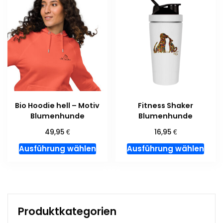
auf.
Die
Opt
kön
auf
der
Prod
gew
Bio Hoodie hell – Motiv
Fitness Shaker
wer
Blumenhunde
Blumenhunde
€
€
49,95
16,95
Dieses
Dies
Ausführung wählen
Ausführung wählen
Produkt
Pro
weist
weis
mehrere
meh
Varianten
Var
auf.
auf.
Produktkategorien
Die
Die