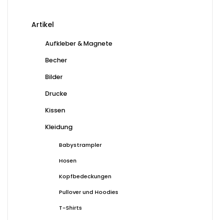
Optionen
Opt
können
kön
Artikel
auf
auf
der
der
Aufkleber & Magnete
Produktseite
Prod
Becher
gewählt
gew
werden
wer
Bilder
Drucke
Kissen
Kleidung
Babystrampler
Hosen
Kopfbedeckungen
Pullover und Hoodies
T-Shirts