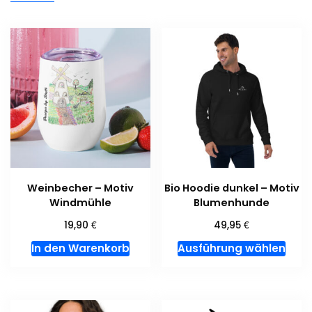
Weinbecher – Motiv
Bio Hoodie dunkel – Motiv
Windmühle
Blumenhunde
€
€
19,90
49,95
Dies
In den Warenkorb
Ausführung wählen
Pro
weis
meh
Var