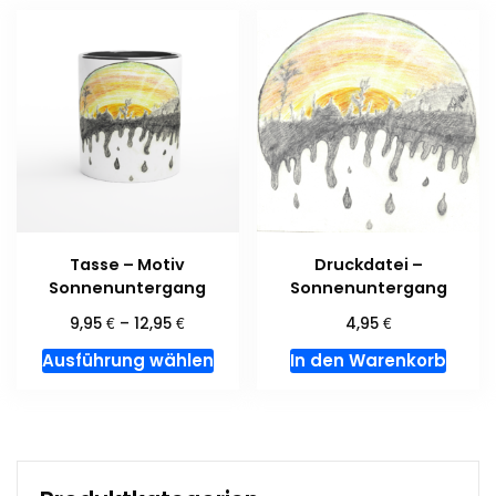
Tasse – Motiv
Druckdatei –
Sonnenuntergang
Sonnenuntergang
€
€
€
9,95
–
12,95
4,95
Dieses
Ausführung wählen
In den Warenkorb
Produkt
weist
mehrere
Varianten
auf.