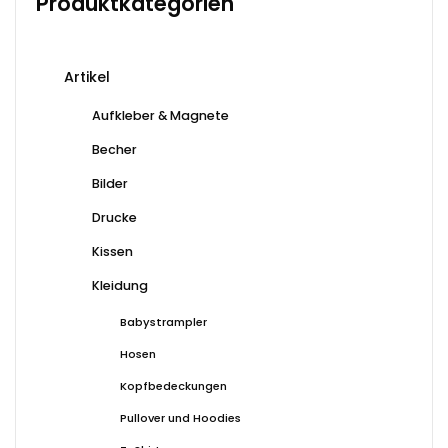
Produktkategorien
Die
Optionen
können
Artikel
auf
der
Aufkleber & Magnete
Produktseite
Becher
gewählt
werden
Bilder
Drucke
Kissen
Kleidung
Babystrampler
Hosen
Kopfbedeckungen
Pullover und Hoodies