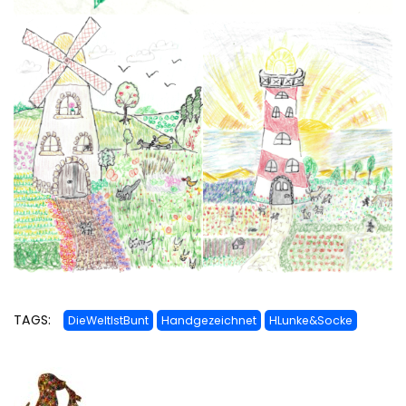
TAGS:
DieWeltIstBunt
Handgezeichnet
HLunke&Socke