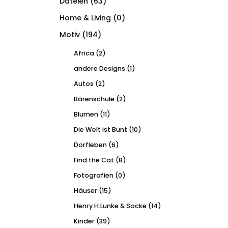
Dateien
(63)
Home & Living
(0)
Motiv
(194)
Africa
(2)
andere Designs
(1)
Autos
(2)
Bärenschule
(2)
Blumen
(11)
Die Welt ist Bunt
(10)
Dorfleben
(6)
Find the Cat
(8)
Fotografien
(0)
Häuser
(15)
Henry H.Lunke & Socke
(14)
Kinder
(39)