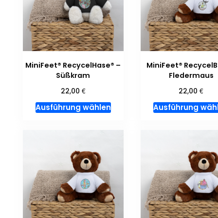
MiniFeet® RecycelHase® –
MiniFeet® RecycelB
Süßkram
Fledermaus
€
€
22,00
22,00
Dieses
Ausführung wählen
Ausführung wäh
Produkt
weist
mehrere
Varianten
auf.
Die
Optionen
können
auf