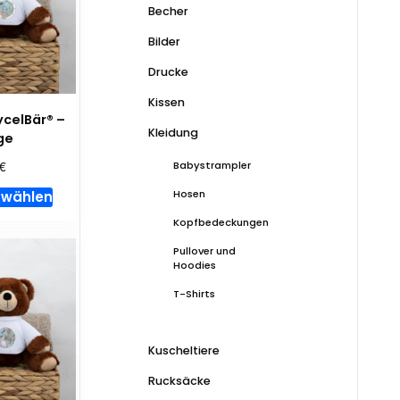
Becher
Bilder
Drucke
Kissen
ycelBär® –
Kleidung
ge
€
Babystrampler
Dieses
Hosen
 wählen
Produkt
Kopfbedeckungen
weist
Pullover und
mehrere
Hoodies
Varianten
T-Shirts
auf.
Die
Optionen
Kuscheltiere
können
Rucksäcke
auf