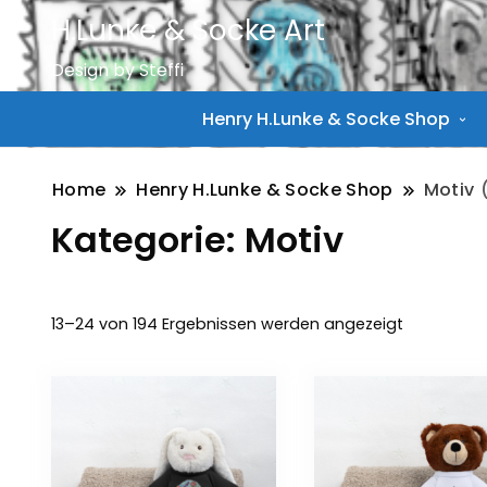
H.Lunke & Socke Art
Design by Steffi
Henry H.Lunke & Socke Shop
Home
Henry H.Lunke & Socke Shop
Motiv
(
Kategorie:
Motiv
Nach
13–24 von 194 Ergebnissen werden angezeigt
Aktualität
sortiert