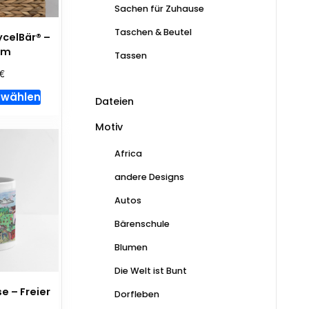
der
Sachen für Zuhause
Produktseite
Taschen & Beutel
gewählt
ycelBär® –
am
werden
Tassen
€
Dieses
 wählen
Dateien
Produkt
weist
Motiv
mehrere
Africa
Varianten
auf.
andere Designs
Die
Autos
Optionen
Bärenschule
können
auf
Blumen
der
Die Welt ist Bunt
Produktseite
gewählt
 – Freier
Dorfleben
z
werden