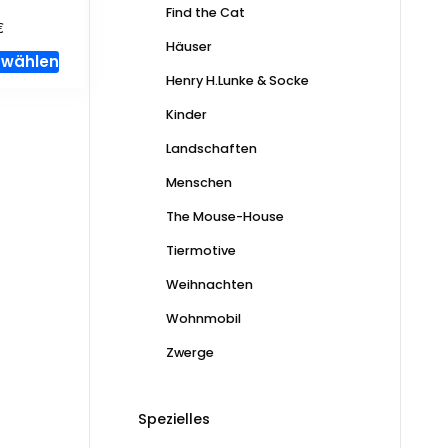
Find the Cat
€
Häuser
Dieses
 wählen
Produkt
Henry H.Lunke & Socke
weist
Kinder
mehrere
Landschaften
Varianten
auf.
Menschen
Die
The Mouse-House
Optionen
können
Tiermotive
auf
Weihnachten
der
Produktseite
Wohnmobil
gewählt
Zwerge
werden
Spezielles