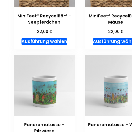
der
Produktseite
gewählt
MiniFeet® RecycelBär® –
MiniFeet® RecycelB
Seepferdchen
Mäuse
werden
€
€
22,00
22,00
Dieses
Ausführung wählen
Ausführung wäh
Produkt
weist
mehrere
Varianten
auf.
Die
Optionen
können
auf
der
Produktseite
gewählt
Panoramatasse –
Panoramatasse – 
Pilzwiese
werden